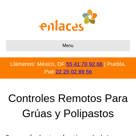
Menu
Llámenos: México, DF
55 41 70 92 66
| Puebla,
Pue:
22 25 02 89 56
Controles Remotos Para
Grúas y Polipastos