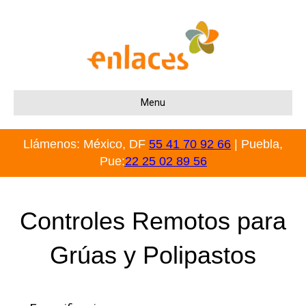
Menu
Llámenos: México, DF
55 41 70 92 66
| Puebla,
Pue:
22 25 02 89 56
Controles Remotos para
Grúas y Polipastos