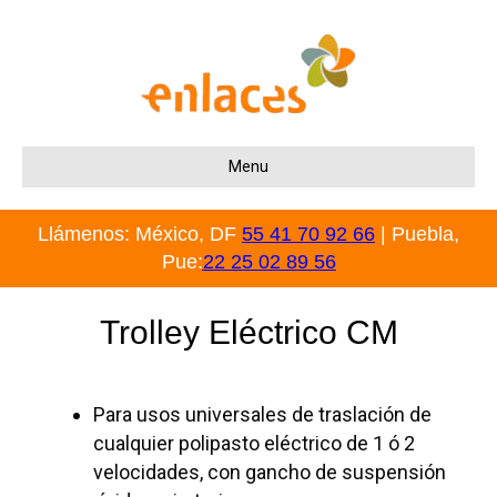
Menu
Llámenos: México, DF
55 41 70 92 66
| Puebla,
Pue:
22 25 02 89 56
Trolley Eléctrico CM
Para usos universales de traslación de
cualquier polipasto eléctrico de 1 ó 2
velocidades, con gancho de suspensión