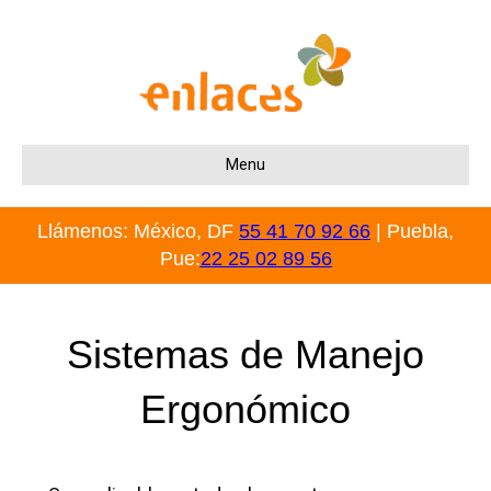
Menu
Llámenos: México, DF
55 41 70 92 66
| Puebla,
Pue:
22 25 02 89 56
Sistemas de Manejo
Ergonómico