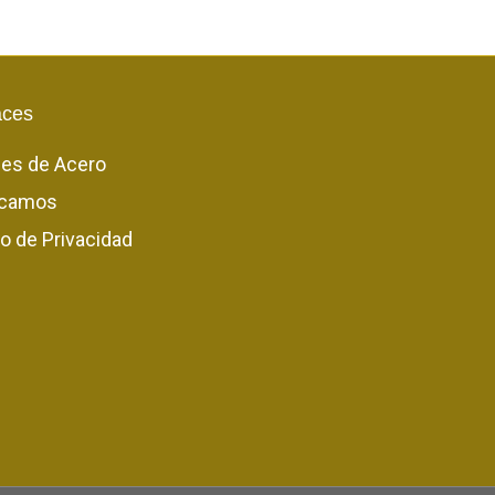
aces
les de Acero
camos
o de Privacidad