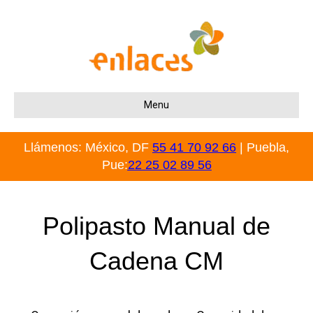
Menu
Llámenos: México, DF
55 41 70 92 66
| Puebla,
Pue:
22 25 02 89 56
Polipasto Manual de
Cadena CM