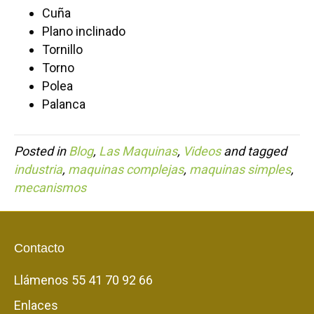
Cuña
Plano inclinado
Tornillo
Torno
Polea
Palanca
Posted in
Blog
,
Las Maquinas
,
Videos
and tagged
industria
,
maquinas complejas
,
maquinas simples
,
mecanismos
Contacto
Llámenos
55 41 70 92 66
Enlaces