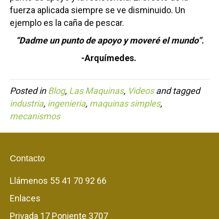
fuerza aplicada siempre se ve disminuido. Un
ejemplo es la caña de pescar.
“Dadme un punto de apoyo y moveré el mundo”.
-Arquímedes.
Posted in
Blog
,
Las Maquinas
,
Videos
and tagged
industria
,
ingenieria
,
maquinas simples
,
mecanismos
Contacto
Llámenos
55 41 70 92 66
Enlaces
Privada 17 Poniente 3707