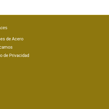
aces
les de Acero
camos
o de Privacidad