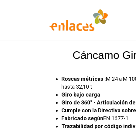
Lláme
Cáncamo Gira
Roscas métricas :
M 24 a M 10
hasta 32,10 t
Giro bajo carga
Giro de 360° - Articulación de
Cumple con la Directiva sobr
Fabricado según
EN 1677-1
Trazabilidad por código indiv