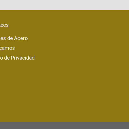
aces
les de Acero
camos
o de Privacidad