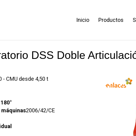
Inicio
Productos
S
nos: México, DF
55 41 70 92 66
| Puebla, Pue:
22 25 02
torio DSS Doble Articulació
0 - CMU desde 4,50 t
 180°
e máquinas
2006/42/CE
idual